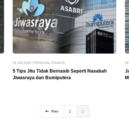
09 JAN 2020
|
PERSONAL FINANCE
08
5 Tips Jitu Tidak Bernasib Seperti Nasabah
J
Jiwasraya dan Bumiputera
M
Prev
1
2