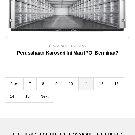
11 MAY 2021
|
INVESTASI
Perusahaan Karoseri Ini Mau IPO, Berminat?
Prev
7
8
9
10
11
12
13
14
15
Next