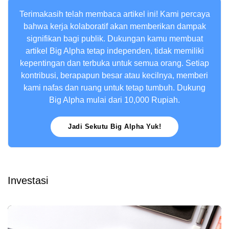
Terimakasih telah membaca artikel ini! Kami percaya
bahwa kerja kolaboratif akan memberikan dampak
signifikan bagi publik. Dukungan kamu membuat
artikel Big Alpha tetap independen, tidak memiliki
kepentingan dan terbuka untuk semua orang. Setiap
kontribusi, berapapun besar atau kecilnya, memberi
kami nafas dan ruang untuk tetap tumbuh. Dukung
Big Alpha mulai dari 10,000 Rupiah.
Jadi Sekutu Big Alpha Yuk!
Investasi