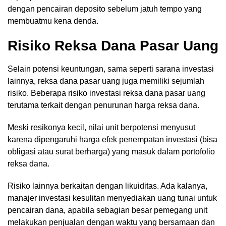
dengan pencairan deposito sebelum jatuh tempo yang
membuatmu kena denda.
Risiko Reksa Dana Pasar Uang
Selain potensi keuntungan, sama seperti sarana investasi
lainnya, reksa dana pasar uang juga memiliki sejumlah
risiko. Beberapa risiko investasi reksa dana pasar uang
terutama terkait dengan penurunan harga reksa dana.
Meski resikonya kecil, nilai unit berpotensi menyusut
karena dipengaruhi harga efek penempatan investasi (bisa
obligasi atau surat berharga) yang masuk dalam portofolio
reksa dana.
Risiko lainnya berkaitan dengan likuiditas. Ada kalanya,
manajer investasi kesulitan menyediakan uang tunai untuk
pencairan dana, apabila sebagian besar pemegang unit
melakukan penjualan dengan waktu yang bersamaan dan