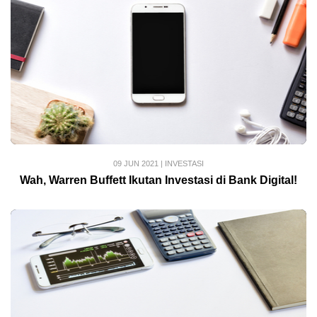
09 JUN 2021
|
INVESTASI
Wah, Warren Buffett Ikutan Investasi di Bank Digital!