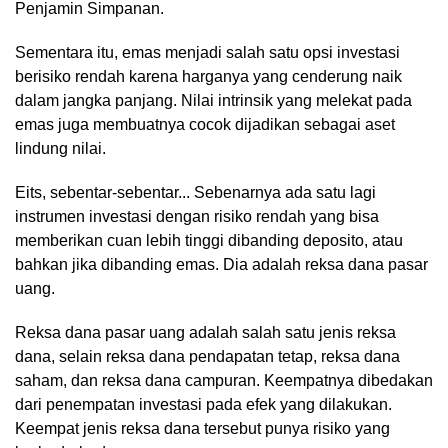
Penjamin Simpanan.
Sementara itu, emas menjadi salah satu opsi investasi
berisiko rendah karena harganya yang cenderung naik
dalam jangka panjang. Nilai intrinsik yang melekat pada
emas juga membuatnya cocok dijadikan sebagai aset
lindung nilai.
Eits, sebentar-sebentar... Sebenarnya ada satu lagi
instrumen investasi dengan risiko rendah yang bisa
memberikan cuan lebih tinggi dibanding deposito, atau
bahkan jika dibanding emas. Dia adalah reksa dana pasar
uang.
Reksa dana pasar uang adalah salah satu jenis reksa
dana, selain reksa dana pendapatan tetap, reksa dana
saham, dan reksa dana campuran. Keempatnya dibedakan
dari penempatan investasi pada efek yang dilakukan.
Keempat jenis reksa dana tersebut punya risiko yang