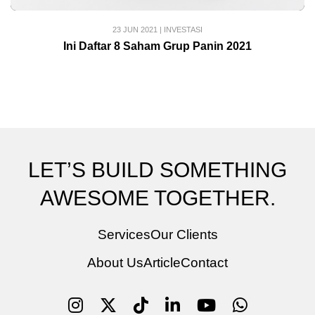
23 JUN 2021
|
INVESTASI
Ini Daftar 8 Saham Grup Panin 2021
LET’S BUILD SOMETHING
AWESOME TOGETHER.
Services
Our Clients
About Us
Article
Contact