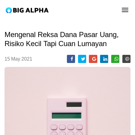
tog
Mengenal Reksa Dana Pasar Uang,
Risiko Kecil Tapi Cuan Lumayan
15 May 2021