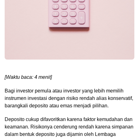
[Waktu baca: 4 menit]
Bagi investor pemula atau investor yang lebih memilih
instrumen investasi dengan risiko rendah alias konservatif,
barangkali deposito atau emas menjadi pilihan.
Deposito cukup difavoritkan karena faktor kemudahan dan
keamanan. Risikonya cenderung rendah karena simpanan
dalam bentuk deposito juga dijamin oleh Lembaga