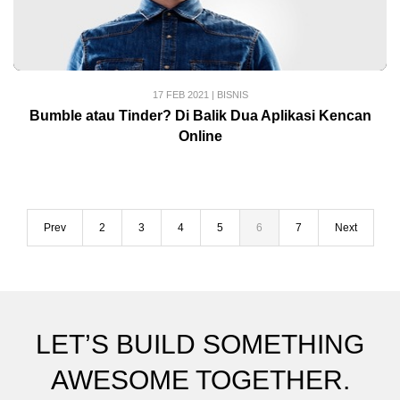
17 FEB 2021
|
BISNIS
Bumble atau Tinder? Di Balik Dua Aplikasi Kencan
Online
Prev
2
3
4
5
6
7
Next
LET’S BUILD SOMETHING
AWESOME TOGETHER.