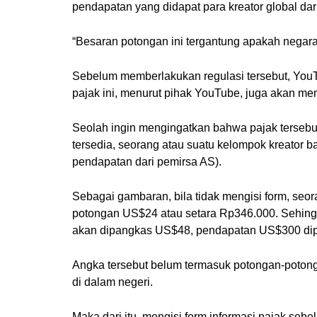
pendapatan yang didapat para kreator global da
“Besaran potongan ini tergantung apakah negara 
Sebelum memberlakukan regulasi tersebut, YouT
pajak ini, menurut pihak YouTube, juga akan m
Seolah ingin mengingatkan bahwa pajak tersebut
tersedia, seorang atau suatu kelompok kreator 
pendapatan dari pemirsa AS).
Sebagai gambaran, bila tidak mengisi form, seo
potongan US$24 atau setara Rp346.000. Sehingg
akan dipangkas US$48, pendapatan US$300 dip
Angka tersebut belum termasuk potongan-potonga
di dalam negeri.
Maka dari itu, mengisi form informasi pajak seb