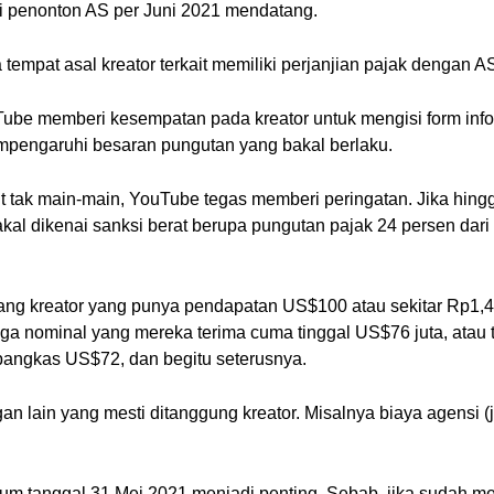
ri penonton AS per Juni 2021 mendatang.
tempat asal kreator terkait memiliki perjanjian pajak dengan A
ube memberi kesempatan pada kreator untuk mengisi form info
empengaruhi besaran pungutan yang bakal berlaku.
 tak main-main, YouTube tegas memberi peringatan. Jika hing
bakal dikenai sanksi berat berupa pungutan pajak 24 persen da
rang kreator yang punya pendapatan US$100 atau sekitar Rp1,4
a nominal yang mereka terima cuma tinggal US$76 juta, atau
angkas US$72, dan begitu seterusnya.
n lain yang mesti ditanggung kreator. Misalnya biaya agensi (
elum tanggal 31 Mei 2021 menjadi penting. Sebab, jika sudah me