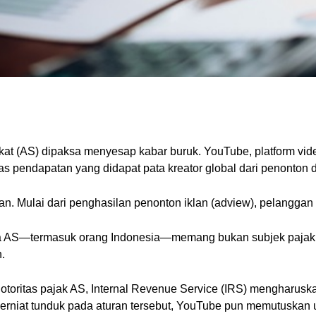
Serikat (AS) dipaksa menyesap kabar buruk. YouTube, platform
 pendapatan yang didapat pata kreator global dari penonton 
n. Mulai dari penghasilan penonton iklan (adview), pelanggan p
ara AS—termasuk orang Indonesia—memang bukan subjek paja
.
 otoritas pajak AS, Internal Revenue Service (IRS) mengharus
Berniat tunduk pada aturan tersebut, YouTube pun memutuskan