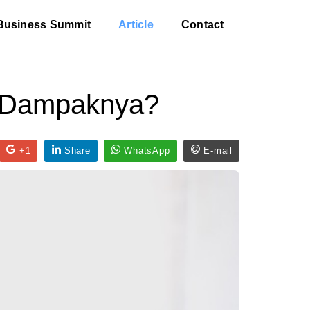
Business Summit
Article
Contact
a Dampaknya?
+1
Share
WhatsApp
E-mail