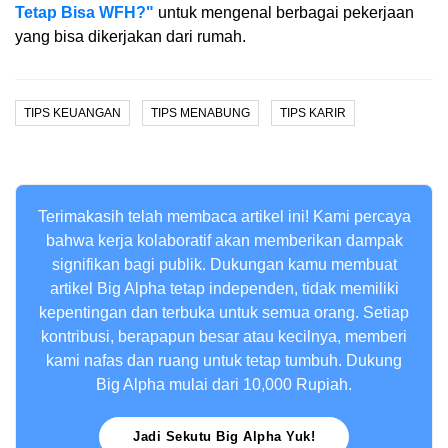
Tetap Bisa WFH?"
untuk mengenal berbagai pekerjaan
yang bisa dikerjakan dari rumah.
TIPS KEUANGAN
TIPS MENABUNG
TIPS KARIR
Terimakasih telah membaca artikel ini! Kami percaya
bahwa kerja kolaboratif akan memberikan dampak
signifikan bagi publik. Dukungan kamu membuat
artikel Big Alpha tetap independen, tidak memiliki
kepentingan dan terbuka untuk semua orang. Setiap
kontribusi, berapapun besar atau kecilnya, memberi
kami nafas dan ruang untuk tetap tumbuh. Dukung
Big Alpha mulai dari 10,000 Rupiah.
Jadi Sekutu Big Alpha Yuk!