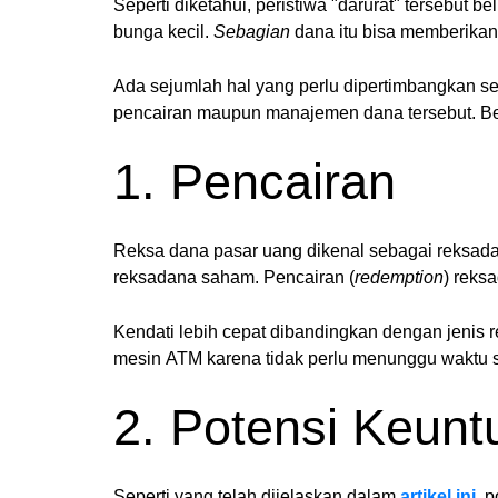
Seperti diketahui, peristiwa "darurat" tersebut 
bunga kecil.
Sebagian
dana itu bisa memberikan
Ada sejumlah hal yang perlu dipertimbangkan
pencairan maupun manajemen dana tersebut. Ber
1. Pencairan
Reksa dana pasar uang dikenal sebagai reksadan
reksadana saham. Pencairan (
redemption
) reks
Kendati lebih cepat dibandingkan dengan jenis r
mesin ATM karena tidak perlu menunggu waktu sa
2. Potensi Keun
Seperti yang telah dijelaskan dalam
artikel ini
, 