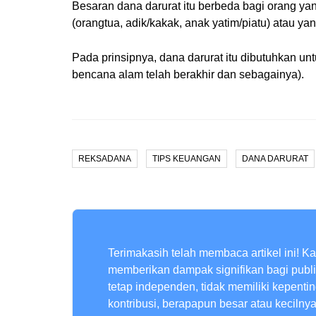
Besaran dana darurat itu berbeda bagi orang ya
(orangtua, adik/kakak, anak yatim/piatu) atau ya
Pada prinsipnya, dana darurat itu dibutuhkan u
bencana alam telah berakhir dan sebagainya).
REKSADANA
TIPS KEUANGAN
DANA DARURAT
Terimakasih telah membaca artikel ini! K
memberikan dampak signifikan bagi publ
tetap independen, tidak memiliki kepenti
kontribusi, berapapun besar atau kecilny