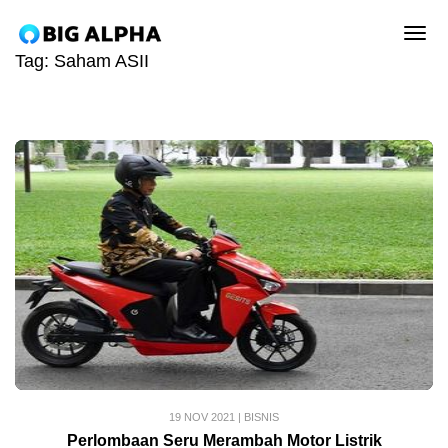
tog
Tag:
Saham ASII
19 NOV 2021
|
BISNIS
Perlombaan Seru Merambah Motor Listrik