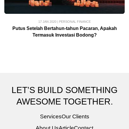
17 JAN 2020
|
PERSONAL FINANCE
Putus Setelah Bertahun-tahun Pacaran, Apakah
Termasuk Investasi Bodong?
LET’S BUILD SOMETHING
AWESOME TOGETHER.
Services
Our Clients
About Us
Article
Contact