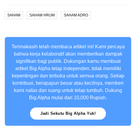
SAHAM
SAHAM HRUM
SAHAM ADRO
Terimakasih telah membaca artikel ini! Kami percaya
bahwa kerja kolaboratif akan memberikan dampak
signifikan bagi publik. Dukungan kamu membuat
artikel Big Alpha tetap independen, tidak memiliki
kepentingan dan terbuka untuk semua orang. Setiap
kontribusi, berapapun besar atau kecilnya, memberi
kami nafas dan ruang untuk tetap tumbuh. Dukung
Big Alpha mulai dari 10,000 Rupiah.
Jadi Sekutu Big Alpha Yuk!