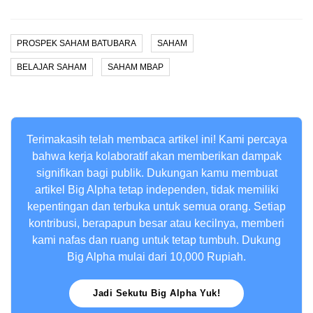
PROSPEK SAHAM BATUBARA
SAHAM
BELAJAR SAHAM
SAHAM MBAP
Terimakasih telah membaca artikel ini! Kami percaya
bahwa kerja kolaboratif akan memberikan dampak
signifikan bagi publik. Dukungan kamu membuat
artikel Big Alpha tetap independen, tidak memiliki
kepentingan dan terbuka untuk semua orang. Setiap
kontribusi, berapapun besar atau kecilnya, memberi
kami nafas dan ruang untuk tetap tumbuh. Dukung
Big Alpha mulai dari 10,000 Rupiah.
Jadi Sekutu Big Alpha Yuk!