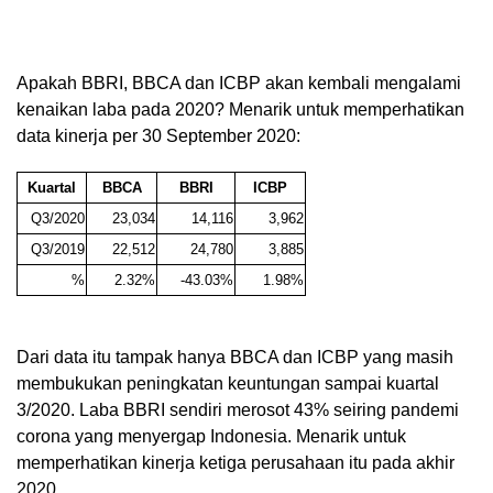
Apakah BBRI, BBCA dan ICBP akan kembali mengalami
kenaikan laba pada 2020? Menarik untuk memperhatikan
data kinerja per 30 September 2020:
Kuartal
BBCA
BBRI
ICBP
Q3/2020
23,034
14,116
3,962
Q3/2019
22,512
24,780
3,885
%
2.32%
-43.03%
1.98%
Dari data itu tampak hanya BBCA dan ICBP yang masih
membukukan peningkatan keuntungan sampai kuartal
3/2020. Laba BBRI sendiri merosot 43% seiring pandemi
corona yang menyergap Indonesia. Menarik untuk
memperhatikan kinerja ketiga perusahaan itu pada akhir
2020.