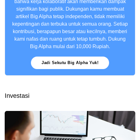
bahwa kerja kolaboratif akan memberikan dampak
signifikan bagi publik. Dukungan kamu membuat
artikel Big Alpha tetap independen, tidak memiliki
kepentingan dan terbuka untuk semua orang. Setiap
kontribusi, berapapun besar atau kecilnya, memberi
kami nafas dan ruang untuk tetap tumbuh. Dukung
Big Alpha mulai dari 10,000 Rupiah.
Jadi Sekutu Big Alpha Yuk!
Investasi