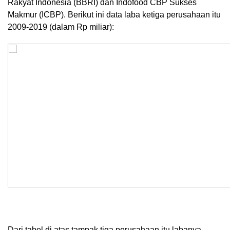
Rakyat Indonesia (BBRI) dan Indofood CBP Sukses
Makmur (ICBP). Berikut ini data laba ketiga perusahaan itu
2009-2019 (dalam Rp miliar):
Dari tabel di atas tampak tiga perusahaan itu labanya