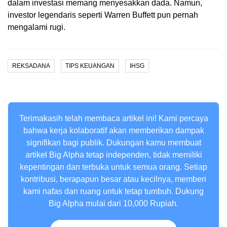
dalam investasi memang menyesakkan dada. Namun,
investor legendaris seperti Warren Buffett pun pernah
mengalami rugi.
REKSADANA
TIPS KEUANGAN
IHSG
Terimakasih telah membaca artikel ini! Kami percaya
bahwa kerja kolaboratif akan memberikan dampak
signifikan bagi publik. Dukungan kamu membuat
artikel Big Alpha tetap independen, tidak memiliki
kepentingan dan terbuka untuk semua orang. Setiap
kontribusi, berapapun besar atau kecilnya, memberi
kami nafas dan ruang untuk tetap tumbuh. Dukung
Big Alpha mulai dari 10,000 Rupiah.