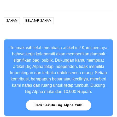
SAHAM
BELAJAR SAHAM
Terimakasih telah membaca artikel ini! Kami percaya
bahwa kerja kolaboratif akan memberikan dampak
signifikan bagi publik. Dukungan kamu membuat
artikel Big Alpha tetap independen, tidak memiliki
kepentingan dan terbuka untuk semua orang. Setiap
kontribusi, berapapun besar atau kecilnya, memberi
kami nafas dan ruang untuk tetap tumbuh. Dukung
Big Alpha mulai dari 10,000 Rupiah.
Jadi Sekutu Big Alpha Yuk!