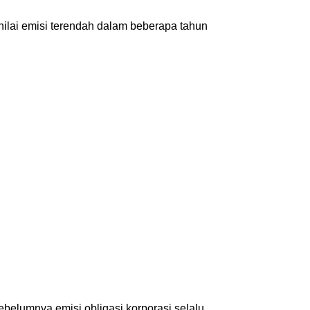
 nilai emisi terendah dalam beberapa tahun
belumnya emisi obligasi korporasi selalu