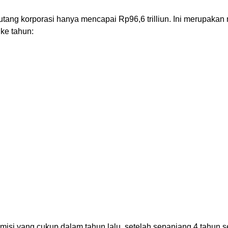
 utang korporasi hanya mencapai Rp96,6 trilliun. Ini merupakan
 ke tahun:
si yang cukup dalam tahun lalu, setelah sepanjang 4 tahun se