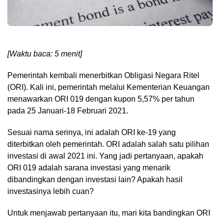
[Waktu baca: 5 menit]
Pemerintah kembali menerbitkan Obligasi Negara Ritel
(ORI). Kali ini, pemerintah melalui Kementerian Keuangan
menawarkan ORI 019 dengan kupon 5,57% per tahun
pada 25 Januari-18 Februari 2021.
Sesuai nama serinya, ini adalah ORI ke-19 yang
diterbitkan oleh pemerintah. ORI adalah salah satu pilihan
investasi di awal 2021 ini. Yang jadi pertanyaan, apakah
ORI 019 adalah sarana investasi yang menarik
dibandingkan dengan investasi lain? Apakah hasil
investasinya lebih cuan?
Untuk menjawab pertanyaan itu, mari kita bandingkan ORI