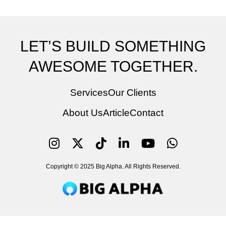
LET’S BUILD SOMETHING
AWESOME TOGETHER.
Services
Our Clients
About Us
Article
Contact
Copyright © 2025 Big Alpha. All Rights Reserved.