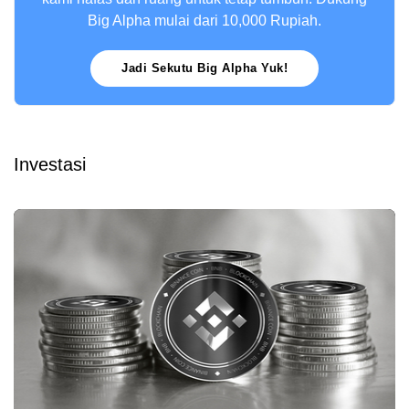
Big Alpha mulai dari 10,000 Rupiah.
Jadi Sekutu Big Alpha Yuk!
Investasi