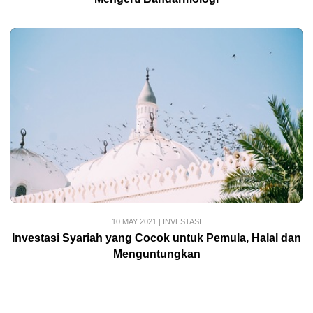
10 MAY 2021
|
INVESTASI
Investasi Syariah yang Cocok untuk Pemula, Halal dan
Menguntungkan