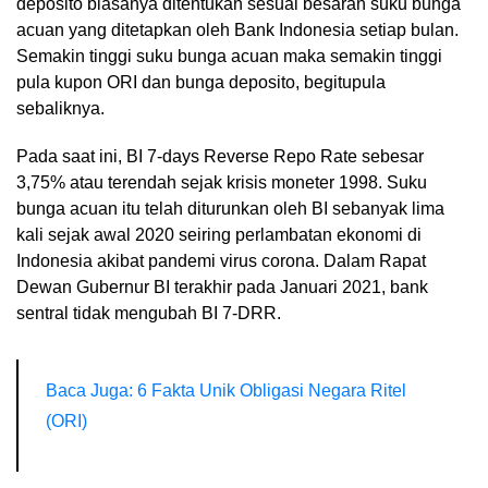
deposito biasanya ditentukan sesuai besaran suku bunga
acuan yang ditetapkan oleh Bank Indonesia setiap bulan.
Semakin tinggi suku bunga acuan maka semakin tinggi
pula kupon ORI dan bunga deposito, begitupula
sebaliknya.
Pada saat ini, BI 7-days Reverse Repo Rate sebesar
3,75% atau terendah sejak krisis moneter 1998. Suku
bunga acuan itu telah diturunkan oleh BI sebanyak lima
kali sejak awal 2020 seiring perlambatan ekonomi di
Indonesia akibat pandemi virus corona. Dalam Rapat
Dewan Gubernur BI terakhir pada Januari 2021, bank
sentral tidak mengubah BI 7-DRR.
Baca Juga: 6 Fakta Unik Obligasi Negara Ritel
(ORI)