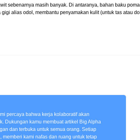
sawit sebenarnya masih banyak. Di antaranya, bahan baku poma
a gigi alias odol, membantu penyamakan kulit (untuk tas atau d
ami percaya bahwa kerja kolaboratif akan
ik. Dukungan kamu membuat artikel Big Alpha
ngan dan terbuka untuk semua orang. Setiap
a, memberi kami nafas dan ruang untuk tetap