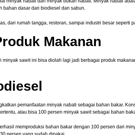
pat minyak nabati dan minyak bukan nabati. Minyak nabati ada
h bahan dasar dari biodiesel dan sabun.
, dari rumah tangga, restoran, sampai industri besar seperti 
Produk Makanan
i minyak sawit ini bisa diolah lagi jadi berbagai produk makanan
odiesel
gkatkan pemanfaatan minyak nabati sebagai bahan bakar. Konse
tertentu, atau bisa 100 persen minyak sawit sebagai bahan bak
erhasil memproduksi bahan bakar dengan 100 persen dari minya
l 30 persen yang sudah dipakai.