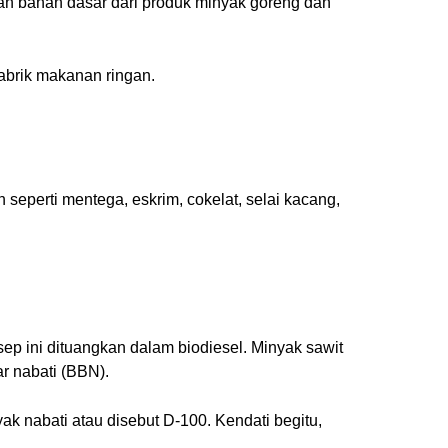
lah bahan dasar dari produk minyak goreng dan
pabrik makanan ringan.
 seperti mentega, eskrim, cokelat, selai kacang,
p ini dituangkan dalam biodiesel. Minyak sawit
ar nabati (BBN).
k nabati atau disebut D-100. Kendati begitu,