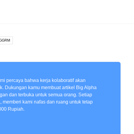
 GGRM
ami percaya bahwa kerja kolaboratif akan
ik. Dukungan kamu membuat artikel Big Alpha
ngan dan terbuka untuk semua orang. Setiap
a, memberi kami nafas dan ruang untuk tetap
000 Rupiah.