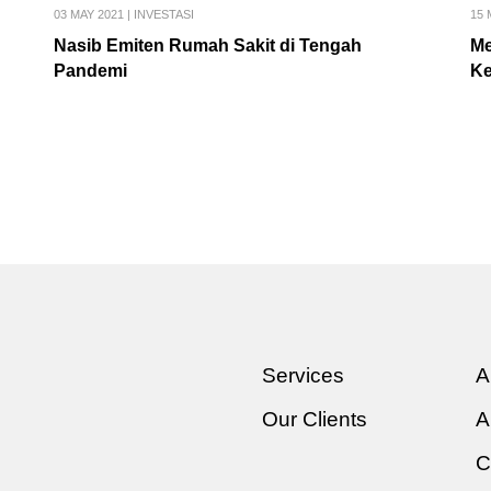
03 MAY 2021
|
INVESTASI
15 
Nasib Emiten Rumah Sakit di Tengah
Me
Pandemi
Ke
Services
A
Our Clients
A
C