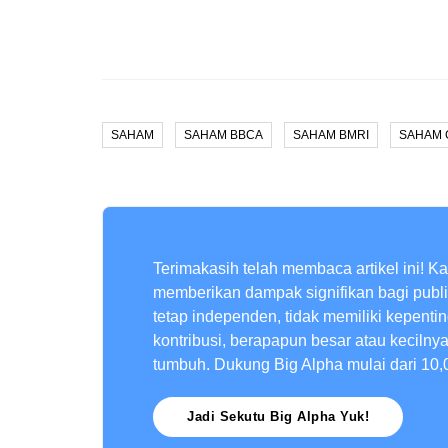
SAHAM
SAHAM BBCA
SAHAM BMRI
SAHAM
Terimakasih telah membaca artikel ini! K
memberikan dampak signifikan bagi publ
tetap independen, tidak memiliki kepenti
kontribusi, berapapun besar atau kecilny
tumbuh. Dukung Big Alpha mulai dari 10,
Jadi Sekutu Big Alpha Yuk!