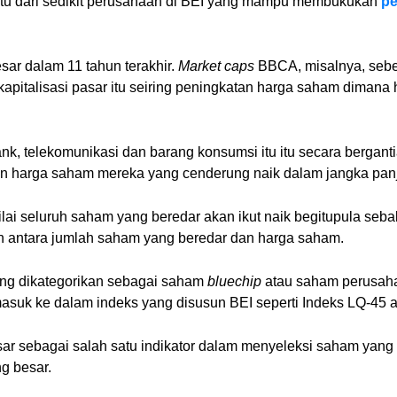
tu dari sedikit perusahaan di BEI yang mampu membukukan
pe
esar dalam 11 tahun terakhir.
Market caps
BBCA, misalnya, sebe
n kapitalisasi pasar itu seiring peningkatan harga saham dim
ank, telekomunikasi dan barang konsumsi itu itu secara bergan
an harga saham mereka yang cenderung naik dalam jangka pan
nilai seluruh saham yang beredar akan ikut naik begitupula seba
ian antara jumlah saham yang beredar dan harga saham.
ring dikategorikan sebagai saham
bluechip
atau saham perusahaa
masuk ke dalam indeks yang disusun BEI seperti Indeks LQ-45 
ar sebagai salah satu indikator dalam menyeleksi saham yang 
ng besar.