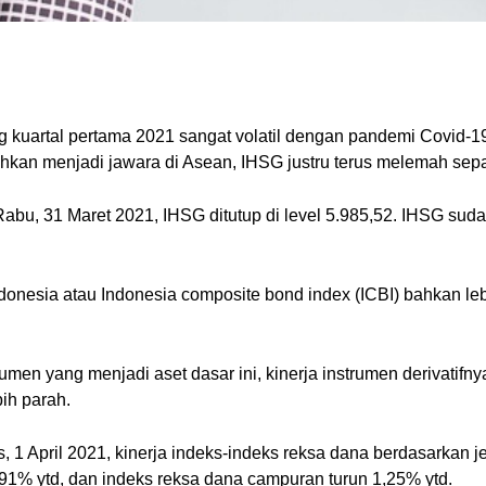
g kuartal pertama 2021 sangat volatil dengan pandemi Covid-
hkan menjadi jawara di Asean, IHSG justru terus melemah sepa
 Rabu, 31 Maret 2021, IHSG ditutup di level 5.985,52. IHSG su
ndonesia atau Indonesia composite bond index (ICBI) bahkan lebih
umen yang menjadi aset dasar ini, kinerja instrumen derivatifn
ih parah.
, 1 April 2021, kinerja indeks-indeks reksa dana berdasarkan 
,91% ytd, dan indeks reksa dana campuran turun 1,25% ytd.