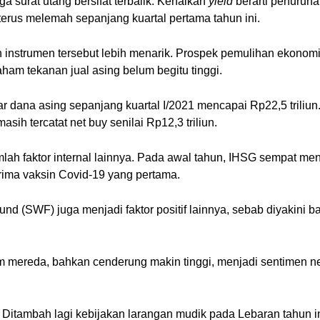
a surat utang bersifat terbalik. Kenaikan
yield
berarti penuruna
terus melemah sepanjang kuartal pertama tahun ini.
 instrumen tersebut lebih menarik. Prospek pemulihan ekonomi
aham tekanan jual asing belum begitu tinggi.
ar dana asing sepanjang kuartal I/2021 mencapai Rp22,5 triliun
sih tercatat net buy senilai Rp12,3 triliun.
ah faktor internal lainnya. Pada awal tahun, IHSG sempat men
rima vaksin Covid-19 yang pertama.
und (SWF) juga menjadi faktor positif lainnya, sebab diyakini 
mereda, bahkan cenderung makin tinggi, menjadi sentimen neg
Ditambah lagi kebijakan larangan mudik pada Lebaran tahun i