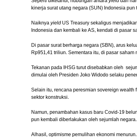
Seperti diketahui, hubungan antara
yield
dan harg
kinerja surat utang negara (SUN) Indonesia pun 
Naiknya
yield
US Treasury sekaligus menjadikan
Indonesia dan kembali ke AS, kendati di pasar s
Di pasar surat berharga negara (SBN), arus kelu
Rp951,41 triliun. Sementara itu, di pasar saham ma
Tekanan pada IHSG turut disebabkan oleh sejuml
dimulai oleh Presiden Joko Widodo selaku pene
Selain itu, rencana peresmian sovereign wealth f
sektor konstruksi.
Namun, penambahan kasus baru Covid-19 belum 
pun kembali diberlakukan oleh sejumlah negara.
Alhasil, optimisme pemulihan ekonomi menurun. 