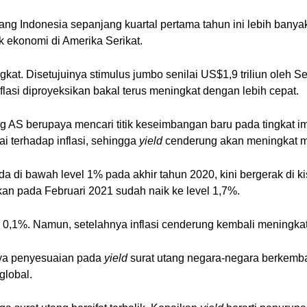
tang Indonesia sepanjang kuartal pertama tahun ini lebih banyak
ekonomi di Amerika Serikat.
ngkat. Disetujuinya stimulus jumbo senilai US$1,9 triliun ole
flasi diproyeksikan bakal terus meningkat dengan lebih cepat.
ng AS berupaya mencari titik keseimbangan baru pada tingkat im
ai terhadap inflasi, sehingga
yield
cenderung akan meningkat me
a di bawah level 1% pada akhir tahun 2020, kini bergerak di k
an pada Februari 2021 sudah naik ke level 1,7%.
kni 0,1%. Namun, setelahnya inflasi cenderung kembali meningkat
ya penyesuaian pada
yield
surat utang negara-negara berkemba
global.