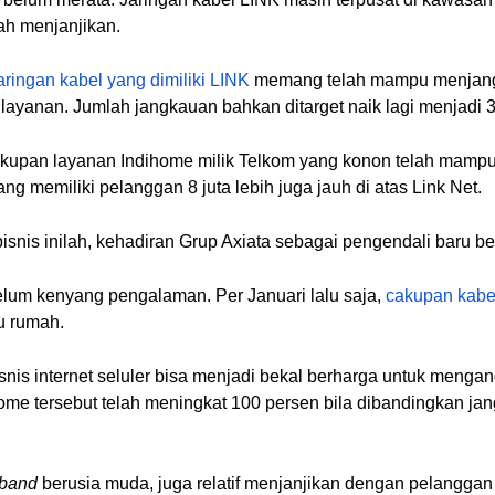
alah menjanjikan.
jaringan kabel yang dimiliki LINK
memang telah mampu menjangk
ayanan. Jumlah jangkauan bahkan ditarget naik lagi menjadi 3,
cakupan layanan Indihome milik Telkom yang konon telah mamp
g memiliki pelanggan 8 juta lebih juga jauh di atas Link Net.
isnis inilah, kehadiran Grup Axiata sebagai pengendali baru b
elum kenyang pengalaman. Per Januari lalu saja,
cakupan kab
bu rumah.
 internet seluler bisa menjadi bekal berharga untuk mengangk
me tersebut telah meningkat 100 persen bila dibandingkan ja
dband
berusia muda, juga relatif menjanjikan dengan pelanggan