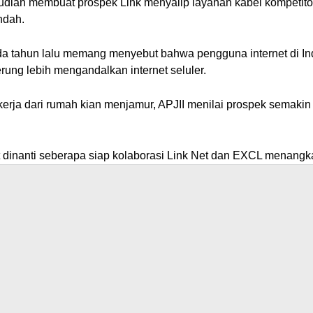
udian membuat prospek Link menyalip layanan kabel kompetitor t
ndah.
a tahun lalu memang menyebut bahwa pengguna internet di Ind
rung lebih mengandalkan internet seluler.
ja dari rumah kian menjamur, APJII menilai prospek semakin 
ut dinanti seberapa siap kolaborasi Link Net dan EXCL menan