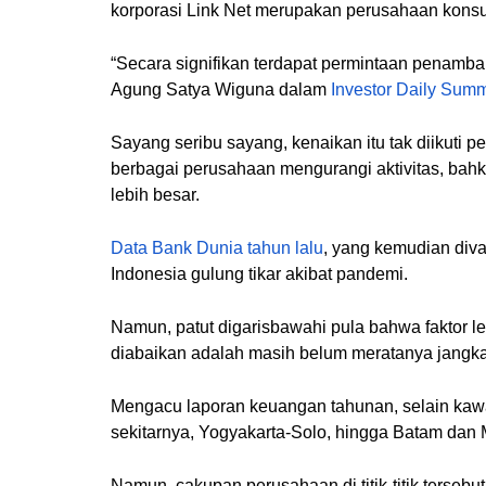
korporasi Link Net merupakan perusahaan konsul
“Secara signifikan terdapat permintaan penamb
Agung Satya Wiguna dalam
Investor Daily Summ
Sayang seribu sayang, kenaikan itu tak diikuti
berbagai perusahaan mengurangi aktivitas, bahk
lebih besar.
Data Bank Dunia tahun lalu
, yang kemudian div
Indonesia gulung tikar akibat pandemi.
Namun, patut digarisbawahi pula bahwa faktor l
diabaikan adalah masih belum meratanya jangk
Mengacu laporan keuangan tahunan, selain kawa
sekitarnya, Yogyakarta-Solo, hingga Batam dan
Namun, cakupan perusahaan di titik-titik terse