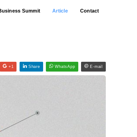
Business Summit
Article
Contact
+1
Share
WhatsApp
E-mail