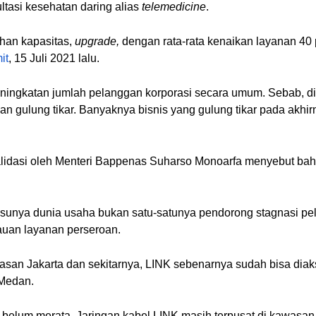
tasi kesehatan daring alias
telemedicine
.
ahan kapasitas,
upgrade,
dengan rata-rata kenaikan layanan 40 
it
, 15 Juli 2021 lalu.
 peningkatan jumlah pelanggan korporasi secara umum. Sebab,
an gulung tikar. Banyaknya bisnis yang gulung tikar pada akhi
alidasi oleh Menteri Bappenas Suharso Monoarfa menyebut bahw
esunya dunia usaha bukan satu-satunya pendorong stagnasi pel
auan layanan perseroan.
san Jakarta dan sekitarnya, LINK sebenarnya sudah bisa dia
 Medan.
but belum merata. Jaringan kabel LINK masih terpusat di kawas