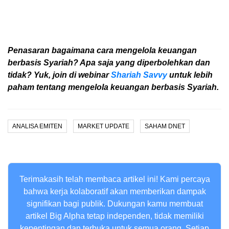
Penasaran bagaimana cara mengelola keuangan
berbasis Syariah? Apa saja yang diperbolehkan dan
tidak? Yuk, join di webinar
Shariah Savvy
untuk lebih
paham tentang mengelola keuangan berbasis Syariah.
ANALISA EMITEN
MARKET UPDATE
SAHAM DNET
Terimakasih telah membaca artikel ini! Kami percaya
bahwa kerja kolaboratif akan memberikan dampak
signifikan bagi publik. Dukungan kamu membuat
artikel Big Alpha tetap independen, tidak memiliki
kepentingan dan terbuka untuk semua orang. Setiap