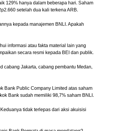
naik 129% hanya dalam beberapa hari. Saham
Rp2.660 setelah dua kali terkena ARB.
lasannya kepada manajemen BNLI. Apakah
informasi atau fakta material lain yang
ampaikan secara resmi kepada BEI dan publik.
ed cabang Jakarta, cabang pembantu Medan,
gkok Bank Public Company Limited atas saham
angkok Bank sudah memiliki 98,7% saham BNLI.
eduanya tidak terlepas dari aksi akuisisi
snis Bank Permata di masa mendatang?