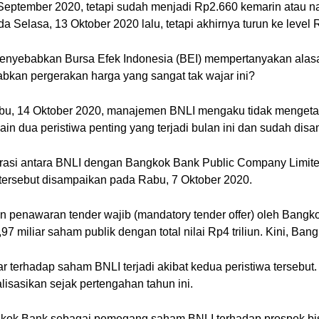
September 2020, tetapi sudah menjadi Rp2.660 kemarin atau 
a Selasa, 13 Oktober 2020 lalu, tetapi akhirnya turun ke level 
ayal menyebabkan Bursa Efek Indonesia (BEI) mempertanyakan a
kan pergerakan harga yang sangat tak wajar ini?
, 14 Oktober 2020, manajemen BNLI mengaku tidak mengetahui 
in dua peristiwa penting yang terjadi bulan ini dan sudah dis
rasi antara BNLI dengan Bangkok Bank Public Company Limit
rsebut disampaikan pada Rabu, 7 Oktober 2020.
an penawaran tender wajib (mandatory tender offer) oleh Ban
7 miliar saham publik dengan total nilai Rp4 triliun. Kini, B
 terhadap saham BNLI terjadi akibat kedua peristiwa tersebut. K
isasikan sejak pertengahan tahun ini.
kok Bank sebagai pemegang saham BNLI terhadap prospek bi