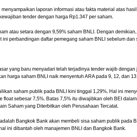
enyampaikan laporan informasi atau fakta material atas hasil 
wajiban tender dengan harga Rp1.347 per saham.
aham atau setara dengan 9,59% saham BNLI. Dengan demikian, to
 ini perbandingan daftar pemegang saham BNLI sebelum dan se
Pasar yang baru menyadari telah terjadinya tender wajib deng
bkan harga saham BNLI naik menyentuh ARA pada 9, 12, dan 13
ilikan saham publik pada BNLI kini tinggal 1,29%. Hal ini me
e float sebesar 7,5%. Batas 7,5% itu diwajibkan oleh BEI dalam
ain Saham yang Diterbitkan oleh Perusahaan Tercatat.
r adalah Bangkok Bank akan membeli sisa saham publik pada 
hal ini dibantah oleh manajemen BNLI dan Bangkok Bank.