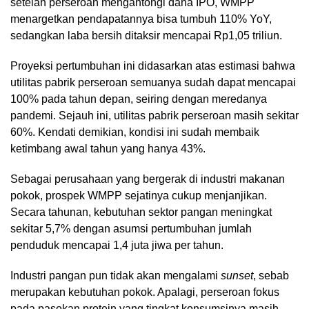
setelah perseroan mengantongi dana IPO, WMPP
menargetkan pendapatannya bisa tumbuh 110% YoY,
sedangkan laba bersih ditaksir mencapai Rp1,05 triliun.
Proyeksi pertumbuhan ini didasarkan atas estimasi bahwa
utilitas pabrik perseroan semuanya sudah dapat mencapai
100% pada tahun depan, seiring dengan meredanya
pandemi. Sejauh ini, utilitas pabrik perseroan masih sekitar
60%. Kendati demikian, kondisi ini sudah membaik
ketimbang awal tahun yang hanya 43%.
Sebagai perusahaan yang bergerak di industri makanan
pokok, prospek WMPP sejatinya cukup menjanjikan.
Secara tahunan, kebutuhan sektor pangan meningkat
sekitar 5,7% dengan asumsi pertumbuhan jumlah
penduduk mencapai 1,4 juta jiwa per tahun.
Industri pangan pun tidak akan mengalami
sunset
, sebab
merupakan kebutuhan pokok. Apalagi, perseroan fokus
pada pasokan protein yang tingkat konsumsinya masih