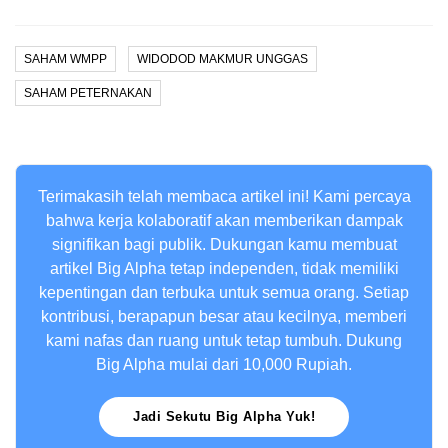
SAHAM WMPP
WIDODOD MAKMUR UNGGAS
SAHAM PETERNAKAN
Terimakasih telah membaca artikel ini! Kami percaya
bahwa kerja kolaboratif akan memberikan dampak
signifikan bagi publik. Dukungan kamu membuat
artikel Big Alpha tetap independen, tidak memiliki
kepentingan dan terbuka untuk semua orang. Setiap
kontribusi, berapapun besar atau kecilnya, memberi
kami nafas dan ruang untuk tetap tumbuh. Dukung
Big Alpha mulai dari 10,000 Rupiah.
Jadi Sekutu Big Alpha Yuk!