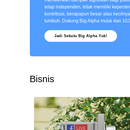
tetap independen, tidak memiliki kepenti
kontribusi, berapapun besar atau kecilny
tumbuh. Dukung Big Alpha mulai dari 10,
Jadi Sekutu Big Alpha Yuk!
Bisnis