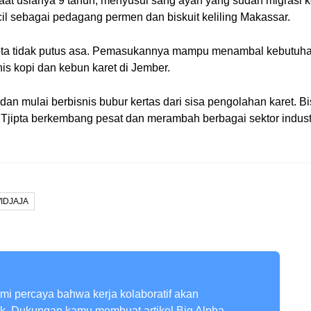
saat usianya 9 tahun, menyusul sang ayah yang sudah migrasi k
il sebagai pedagang permen dan biskuit keliling Makassar.
pta tidak putus asa. Pemasukannya mampu menambal kebutuhan 
is kopi dan kebun karet di Jember.
 mulai berbisnis bubur kertas dari sisa pengolahan karet. Bi
a Tjipta berkembang pesat dan merambah berbagai sektor industr
WIDJAJA
ami percaya bahwa kerja kolaboratif akan
ik. Dukungan kamu membuat artikel Big Alpha