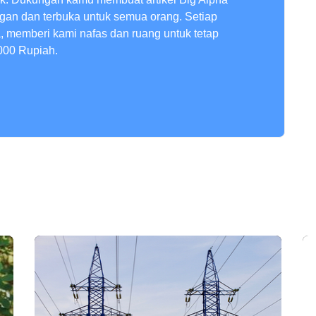
ngan dan terbuka untuk semua orang. Setiap
a, memberi kami nafas dan ruang untuk tetap
000 Rupiah.