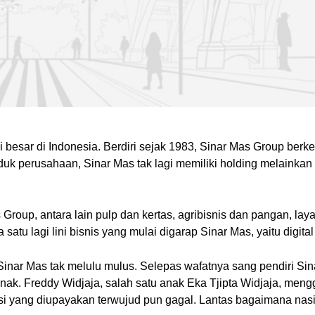
 besar di Indonesia. Berdiri sejak 1983, Sinar Mas Group berk
duk perusahaan, Sinar Mas tak lagi memiliki holding melainkan 
 Group, antara lain pulp dan kertas, agribisnis dan pangan, l
a satu lagi lini bisnis yang mulai digarap Sinar Mas, yaitu digita
nar Mas tak melulu mulus. Selepas wafatnya sang pendiri Sina
nak. Freddy Widjaja, salah satu anak Eka Tjipta Widjaja, meng
asi yang diupayakan terwujud pun gagal. Lantas bagaimana nasi