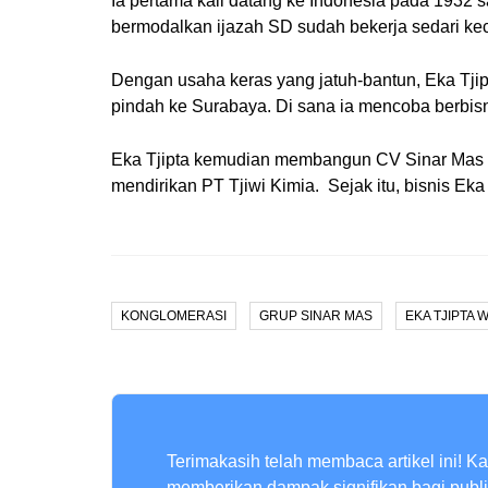
Ia pertama kali datang ke Indonesia pada 1932 
bermodalkan ijazah SD sudah bekerja sedari kec
Dengan usaha keras yang jatuh-bantun, Eka Tji
pindah ke Surabaya. Di sana ia mencoba berbisn
Eka Tjipta kemudian membangun CV Sinar Mas dan
mendirikan PT Tjiwi Kimia. Sejak itu, bisnis Ek
KONGLOMERASI
GRUP SINAR MAS
EKA TJIPTA 
Terimakasih telah membaca artikel ini! K
memberikan dampak signifikan bagi publ