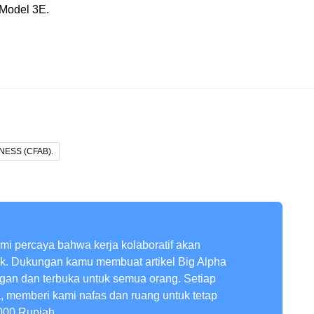
Model 3E.
NESS (CFAB).
ami percaya bahwa kerja kolaboratif akan
ik. Dukungan kamu membuat artikel Big Alpha
ngan dan terbuka untuk semua orang. Setiap
a, memberi kami nafas dan ruang untuk tetap
000 Rupiah.