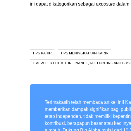
ini dapat dikategorikan sebagai
exposure
dalam 
TIPS KARIR
TIPS MENINGKATKAN KARIR
ICAEW CERTIFICATE IN FINANCE, ACCOUNTING AND BUSI
Terimakasih telah membaca artikel ini! K
memberikan dampak signifikan bagi publ
tetap independen, tidak memiliki kepenti
kontribusi, berapapun besar atau kecilny
tumbuh. Dukung Big Alpha mulai dari 10,