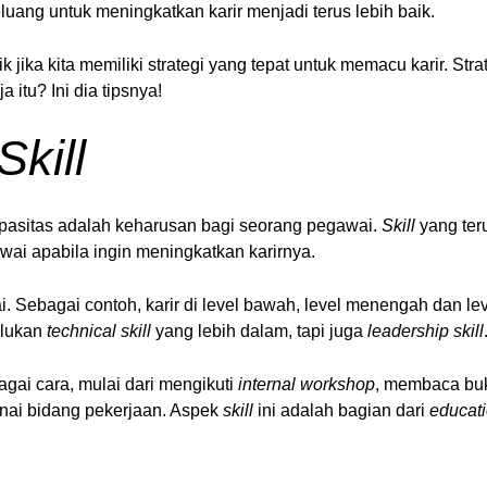
eluang untuk meningkatkan karir menjadi terus lebih baik.
jika kita memiliki strategi yang tepat untuk memacu karir. Str
ja itu? Ini dia tipsnya!
kill
asitas adalah keharusan bagi seorang pegawai.
Skill
yang teru
wai apabila ingin meningkatkan karirnya.
. Sebagai contoh, karir di level bawah, level menengah dan 
rlukan
technical
skill
yang lebih dalam, tapi juga
leadership skill
agai cara, mulai dari mengikuti
internal workshop
, membaca buk
nai bidang pekerjaan. Aspek
skill
ini adalah bagian dari
educat