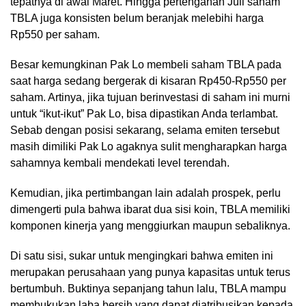
tepatnya di awal Maret. Hingga pertengahan Juli saham
TBLA juga konsisten belum beranjak melebihi harga
Rp550 per saham.
Besar kemungkinan Pak Lo membeli saham TBLA pada
saat harga sedang bergerak di kisaran Rp450-Rp550 per
saham. Artinya, jika tujuan berinvestasi di saham ini murni
untuk “ikut-ikut” Pak Lo, bisa dipastikan Anda terlambat.
Sebab dengan posisi sekarang, selama emiten tersebut
masih dimiliki Pak Lo agaknya sulit mengharapkan harga
sahamnya kembali mendekati level terendah.
Kemudian, jika pertimbangan lain adalah prospek, perlu
dimengerti pula bahwa ibarat dua sisi koin, TBLA memiliki
komponen kinerja yang menggiurkan maupun sebaliknya.
Di satu sisi, sukar untuk mengingkari bahwa emiten ini
merupakan perusahaan yang punya kapasitas untuk terus
bertumbuh. Buktinya sepanjang tahun lalu, TBLA mampu
membukukan laba bersih yang dapat diatribusikan kepada