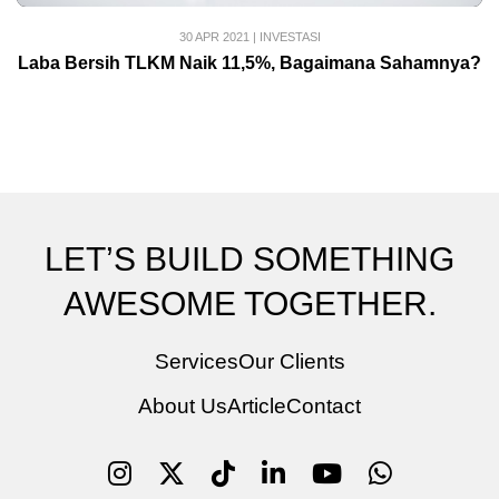
30 APR 2021
|
INVESTASI
Laba Bersih TLKM Naik 11,5%, Bagaimana Sahamnya?
LET’S BUILD SOMETHING
AWESOME TOGETHER.
Services
Our Clients
About Us
Article
Contact