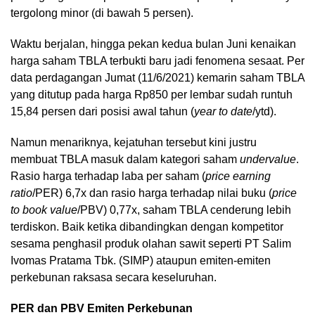
tergolong minor (di bawah 5 persen).
Waktu berjalan, hingga pekan kedua bulan Juni kenaikan
harga saham TBLA terbukti baru jadi fenomena sesaat. Per
data perdagangan Jumat (11/6/2021) kemarin saham TBLA
yang ditutup pada harga Rp850 per lembar sudah runtuh
15,84 persen dari posisi awal tahun (
year to date
/ytd).
Namun menariknya, kejatuhan tersebut kini justru
membuat TBLA masuk dalam kategori saham
undervalue
.
Rasio harga terhadap laba per saham (
price earning
ratio
/PER) 6,7x dan rasio harga terhadap nilai buku (
price
to book value
/PBV) 0,77x, saham TBLA cenderung lebih
terdiskon. Baik ketika dibandingkan dengan kompetitor
sesama penghasil produk olahan sawit seperti PT Salim
Ivomas Pratama Tbk. (SIMP) ataupun emiten-emiten
perkebunan raksasa secara keseluruhan.
PER dan PBV Emiten Perkebunan