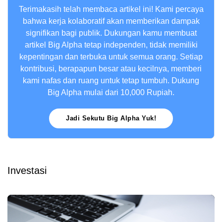
Terimakasih telah membaca artikel ini! Kami percaya
bahwa kerja kolaboratif akan memberikan dampak
signifikan bagi publik. Dukungan kamu membuat
artikel Big Alpha tetap independen, tidak memiliki
kepentingan dan terbuka untuk semua orang. Setiap
kontribusi, berapapun besar atau kecilnya, memberi
kami nafas dan ruang untuk tetap tumbuh. Dukung
Big Alpha mulai dari 10,000 Rupiah.
Jadi Sekutu Big Alpha Yuk!
Investasi