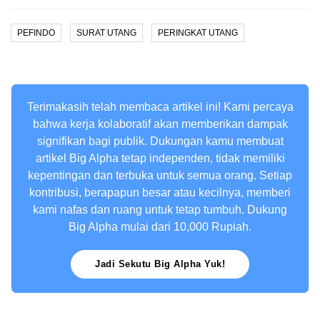
PEFINDO
SURAT UTANG
PERINGKAT UTANG
Terimakasih telah membaca artikel ini! Kami percaya
bahwa kerja kolaboratif akan memberikan dampak
signifikan bagi publik. Dukungan kamu membuat
artikel Big Alpha tetap independen, tidak memiliki
kepentingan dan terbuka untuk semua orang. Setiap
kontribusi, berapapun besar atau kecilnya, memberi
kami nafas dan ruang untuk tetap tumbuh. Dukung
Big Alpha mulai dari 10,000 Rupiah.
Jadi Sekutu Big Alpha Yuk!