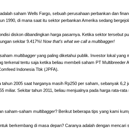
 adalah saham Wells Fargo, sebuah perusahaan perbankan dan financi
un 1990, di mana saat itu sektor perbankan Amerika sedang bergejol
disi diskon dibandingkan harga pasarnya. Ketika sektor tersebut pul
tungan sekitar 9.417%!
Now that’s what we call a multibagger!
r saham
multibagger
yang paling diketahui publik. Investor lokal yang 
ing terkenal tentu saja ketika beliau membeli saham PT Multibreede
Comfeed Indonesia Tbk (JPFA).
ahun 2005 saat harganya masih Rp250 per saham, sebanyak 6,2 juta
,55 miliar. Sekitar tahun 2011, beliau menjualnya pada harga rata-r
ukan saham-saham
multibagger
? Berikut beberapa tips yang kami kum
untuk berkembang di masa depan? Caranya adalah dengan mencari 