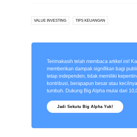
VALUE INVESTING
TIPS KEUANGAN
Terimakasih telah membaca artikel ini! K
memberikan dampak signifikan bagi publ
tetap independen, tidak memiliki kepenti
kontribusi, berapapun besar atau kecilny
tumbuh. Dukung Big Alpha mulai dari 10,
Jadi Sekutu Big Alpha Yuk!