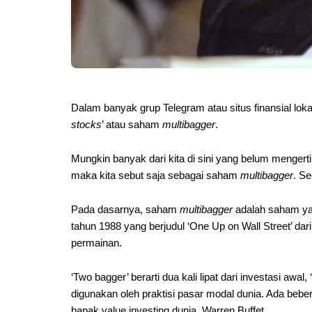
Dalam banyak grup Telegram atau situs finansial lokal
stocks
’ atau saham
multibagger
.
Mungkin banyak dari kita di sini yang belum menger
maka kita sebut saja sebagai saham
multibagger
. S
Pada dasarnya, saham
multibagger
adalah saham yan
tahun 1988 yang berjudul ‘One Up on Wall Street’ dari
permainan.
‘
Two bagger’ berarti dua kali lipat dari investasi awal,
digunakan oleh praktisi pasar modal dunia. Ada b
bapak value investing dunia, Warren Buffet.