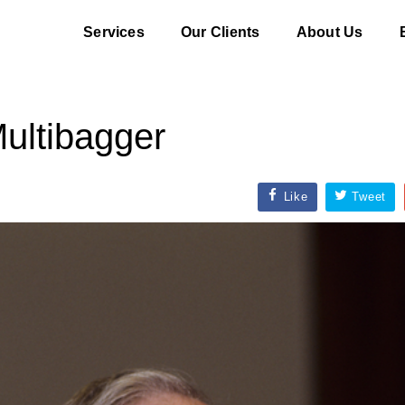
Services
Our Clients
About Us
ltibagger
Like
Tweet