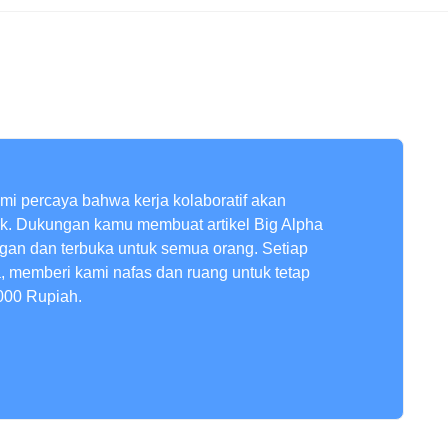
ami percaya bahwa kerja kolaboratif akan
ik. Dukungan kamu membuat artikel Big Alpha
ngan dan terbuka untuk semua orang. Setiap
a, memberi kami nafas dan ruang untuk tetap
000 Rupiah.