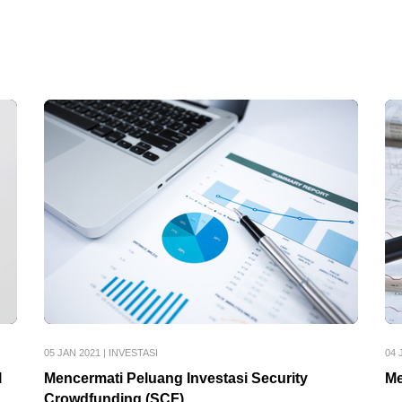
05 JAN 2021
|
INVESTASI
04 
l
Mencermati Peluang Investasi Security
Me
Crowdfunding (SCF)