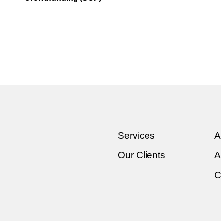
Services
A
Our Clients
A
C