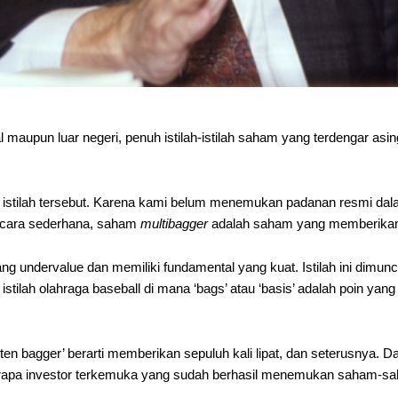
 maupun luar negeri, penuh istilah-istilah saham yang terdengar asing
ti istilah tersebut. Karena kami belum menemukan padanan resmi dal
ecara sederhana, saham
multibagger
adalah saham yang memberikan re
g undervalue dan memiliki fundamental yang kuat. Istilah ini dimunc
 istilah olahraga baseball di mana ‘bags’ atau ‘basis’ adalah poin y
 ‘ten bagger’ berarti memberikan sepuluh kali lipat, dan seterusnya. Da
eberapa investor terkemuka yang sudah berhasil menemukan saham-