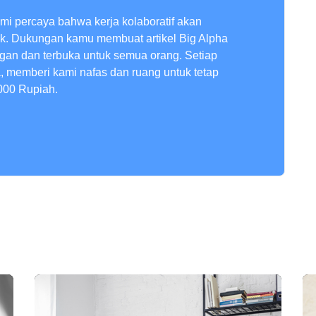
ami percaya bahwa kerja kolaboratif akan
ik. Dukungan kamu membuat artikel Big Alpha
ngan dan terbuka untuk semua orang. Setiap
a, memberi kami nafas dan ruang untuk tetap
000 Rupiah.