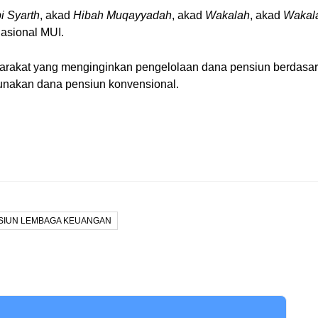
i Syarth
, akad
Hibah Muqayyadah
, akad
Wakalah
, akad
Wakala
Nasional MUI.
yarakat yang menginginkan pengelolaan dana pensiun berdasarkan
nakan dana pensiun konvensional.
SIUN LEMBAGA KEUANGAN