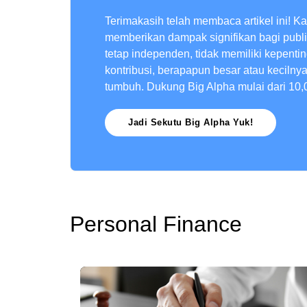
Terimakasih telah membaca artikel ini! K
memberikan dampak signifikan bagi publ
tetap independen, tidak memiliki kepenti
kontribusi, berapapun besar atau kecilny
tumbuh. Dukung Big Alpha mulai dari 10,
Jadi Sekutu Big Alpha Yuk!
Personal Finance