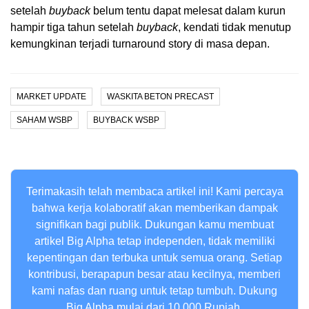
setelah
buyback
belum tentu dapat melesat dalam kurun
hampir tiga tahun setelah
buyback
, kendati tidak menutup
kemungkinan terjadi turnaround story di masa depan.
MARKET UPDATE
WASKITA BETON PRECAST
SAHAM WSBP
BUYBACK WSBP
Terimakasih telah membaca artikel ini! Kami percaya
bahwa kerja kolaboratif akan memberikan dampak
signifikan bagi publik. Dukungan kamu membuat
artikel Big Alpha tetap independen, tidak memiliki
kepentingan dan terbuka untuk semua orang. Setiap
kontribusi, berapapun besar atau kecilnya, memberi
kami nafas dan ruang untuk tetap tumbuh. Dukung
Big Alpha mulai dari 10,000 Rupiah.