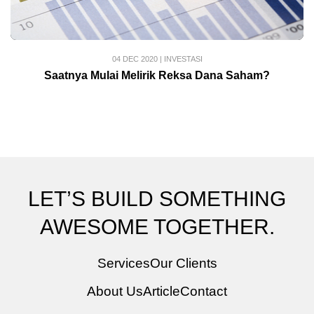
04 DEC 2020
|
INVESTASI
Saatnya Mulai Melirik Reksa Dana Saham?
LET’S BUILD SOMETHING
AWESOME TOGETHER.
Services
Our Clients
About Us
Article
Contact