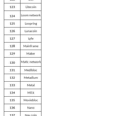
123
Litecoin
Loom network
124
125
Loopring
126
Lunacoin
127
Lyfe
128
Mainframe
129
Maker
Matic network
130
131
Medibloc
132
Metadium
133
Metal
134
Mil.k
135
Moviebloc
136
Nano
137
Nav coin