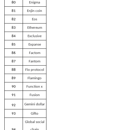
80
Enigma
81
Enjin coin
82
Eos
83
Ethereum
84
Exclusive
85
Expanse
86
Factom
87
Fantom
88
Fio protocol
89
Flamingo
90
Function x
91
Fusion
Gemini dollar
92
93
Gifto
Global social
94
chain