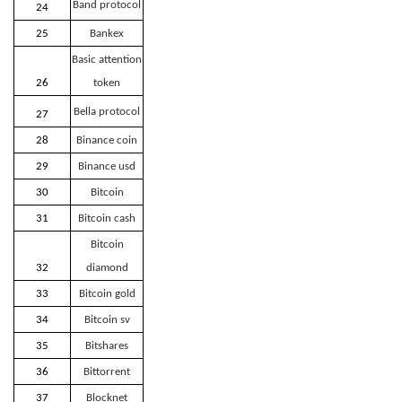
Band protocol
24
25
Bankex
Basic attention
26
token
Bella protocol
27
28
Binance coin
29
Binance usd
30
Bitcoin
31
Bitcoin cash
Bitcoin
32
diamond
33
Bitcoin gold
34
Bitcoin sv
35
Bitshares
36
Bittorrent
37
Blocknet