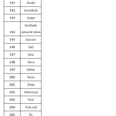
191
Stratis
192
Sumokoin
193
Swipe
Synthetix
194
network token
195
Syscoin
196
Tael
197
Tenx
198
Terra
199
Tether
200
Tezos
201
Theta
202
Tokenomy
203
Tron
204
True usd
205
Ttc