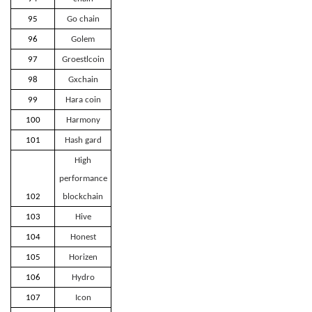
95
Go chain
96
Golem
97
Groestlcoin
98
Gxchain
99
Hara coin
100
Harmony
101
Hash gard
High
performance
102
blockchain
103
Hive
104
Honest
105
Horizen
106
Hydro
107
Icon