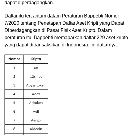
dapat diperdagangkan.
Daftar itu tercantum dalam Peraturan Bappebti Nomor
7/2020 tentang Penetapan Daftar Aset Kripti yang Dapat
Diperdagangkan di Pasar Fisik Aset Kripto. Dalam
peraturan itu, Bappebti memaparkan daftar 229 aset kripto
yang dapat ditransaksikan di Indonesia. Ini daftarnya:
Nomor
Kripto
1
0x
2
12ships
3
Abyss token
4
Adex
5
Adtoken
6
Aelf
7
Aergo
8
Aidcoin