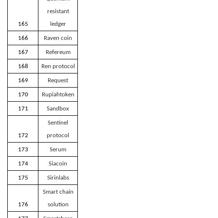
resistant
165
ledger
166
Raven coin
167
Refereum
168
Ren protocol
169
Request
170
Rupiahtoken
171
Sandbox
Sentinel
172
protocol
173
Serum
174
Siacoin
175
Sirinlabs
Smart chain
176
solution