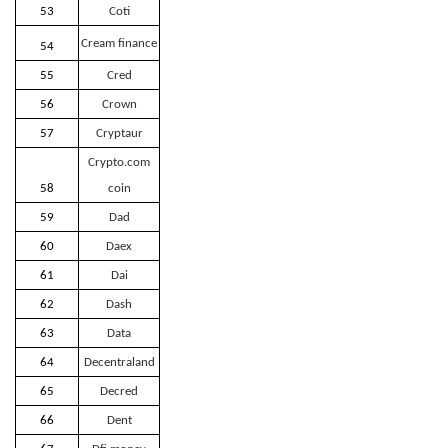
53
Coti
Cream finance
54
55
Cred
56
Crown
57
Cryptaur
Crypto.com
58
coin
59
Dad
60
Daex
61
Dai
62
Dash
63
Data
64
Decentraland
65
Decred
66
Dent