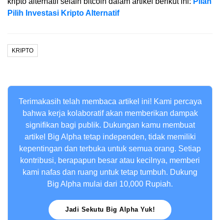
kripto alternatif selain bitcoin dalam artikel berikut ini:
Pilah
Pilih Investasi Kripto Alternatif
KRIPTO
Terimakasih telah membaca artikel ini! Kami percaya
bahwa kerja kolaboratif akan memberikan dampak
signifikan bagi publik. Dukungan kamu membuat
artikel Big Alpha tetap independen, tidak memiliki
kepentingan dan terbuka untuk semua orang. Setiap
kontribusi, berapapun besar atau kecilnya, memberi
kami nafas dan ruang untuk tetap tumbuh. Dukung
Big Alpha mulai dari 10,000 Rupiah.
Jadi Sekutu Big Alpha Yuk!