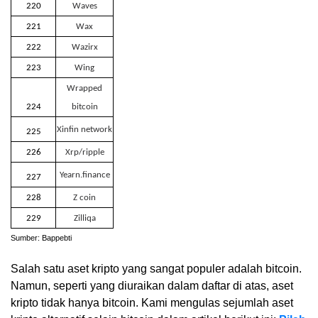
220
Waves
221
Wax
222
Wazirx
223
Wing
Wrapped
224
bitcoin
Xinfin network
225
226
Xrp/ripple
Yearn.finance
227
228
Z coin
229
Zilliqa
Sumber: Bappebti
Salah satu aset kripto yang sangat populer adalah bitcoin.
Namun, seperti yang diuraikan dalam daftar di atas, aset
kripto tidak hanya bitcoin. Kami mengulas sejumlah aset