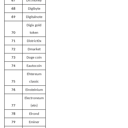
67
Dfi.money
68
Digibyte
69
Digitalnote
Digix gold
70
token
71
District0x
72
Dmarket
73
Doge coin
74
Eautocoin
Ehtereum
75
classic
76
Einsteinium
Electroneum
77
(etn)
78
Elrond
79
Eminer