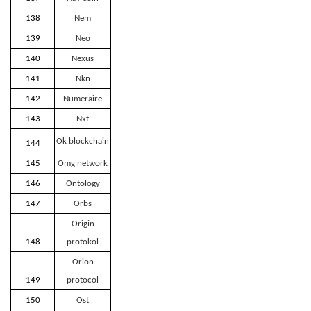
138
Nem
139
Neo
140
Nexus
141
Nkn
142
Numeraire
143
Nxt
Ok blockchain
144
145
Omg network
146
Ontology
147
Orbs
Origin
148
protokol
Orion
149
protocol
150
Ost