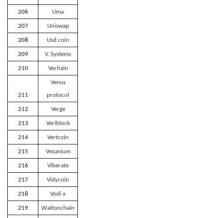
206
Uma
207
Uniswap
208
Usd coin
209
V. Systems
210
Vechain
Venus
211
protocol
212
Verge
213
Veriblock
214
Vertcoin
215
Vexanium
216
Viberate
217
Vidycoin
218
Vodi x
219
Waltonchain