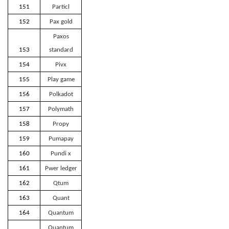
151
Particl
152
Pax gold
Paxos
153
standard
154
Pivx
155
Play game
156
Polkadot
157
Polymath
158
Propy
159
Pumapay
160
Pundi x
161
Pwer ledger
162
Qtum
163
Quant
164
Quantum
Quantum