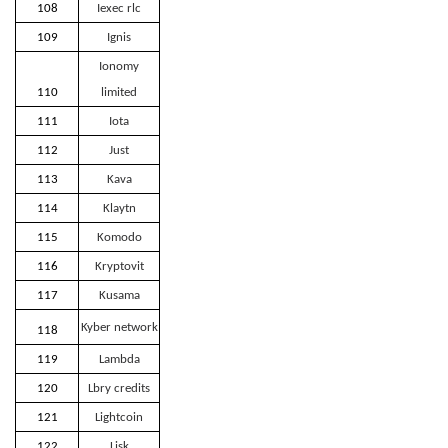
108
Iexec rlc
109
Ignis
Ionomy
110
limited
111
Iota
112
Just
113
Kava
114
Klaytn
115
Komodo
116
Kryptovit
117
Kusama
Kyber network
118
119
Lambda
120
Lbry credits
121
Lightcoin
122
Lisk