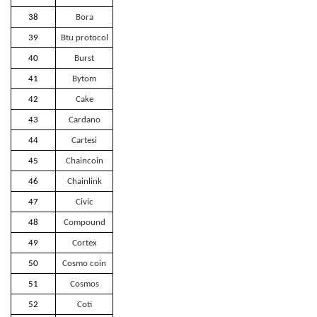
38
Bora
39
Btu protocol
40
Burst
41
Bytom
42
Cake
43
Cardano
44
Cartesi
45
Chaincoin
46
Chainlink
47
Civic
48
Compound
49
Cortex
50
Cosmo coin
51
Cosmos
52
Coti