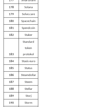
177
Smartshare
178
Solana
179
Solve.care
180
Spacechain
181
Spendcoin
182
Staker
Standard
token
183
protokol
184
Stasis euro
185
Status
186
Steamdollar
187
Steem
188
Stellar
189
Storj
190
Storm