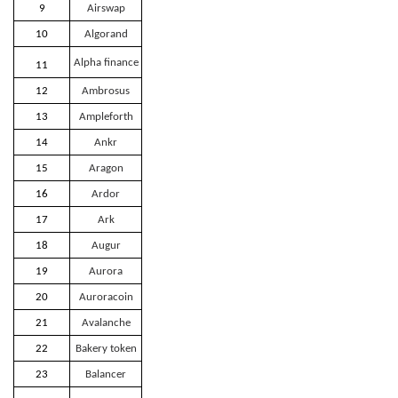
9
Airswap
10
Algorand
Alpha finance
11
12
Ambrosus
13
Ampleforth
14
Ankr
15
Aragon
16
Ardor
17
Ark
18
Augur
19
Aurora
20
Auroracoin
21
Avalanche
22
Bakery token
23
Balancer