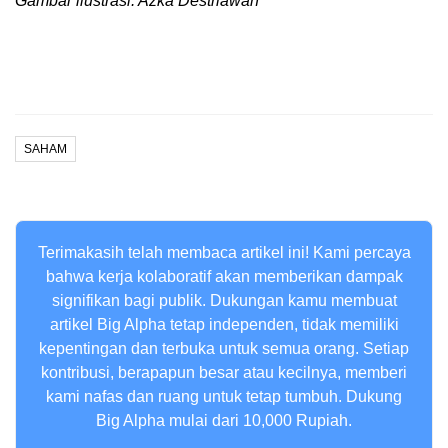
Gambar ilustrasi: Azka Destriawan
SAHAM
Terimakasih telah membaca artikel ini! Kami percaya
bahwa kerja kolaboratif akan memberikan dampak
signifikan bagi publik. Dukungan kamu membuat
artikel Big Alpha tetap independen, tidak memiliki
kepentingan dan terbuka untuk semua orang. Setiap
kontribusi, berapapun besar atau kecilnya, memberi
kami nafas dan ruang untuk tetap tumbuh. Dukung
Big Alpha mulai dari 10,000 Rupiah.