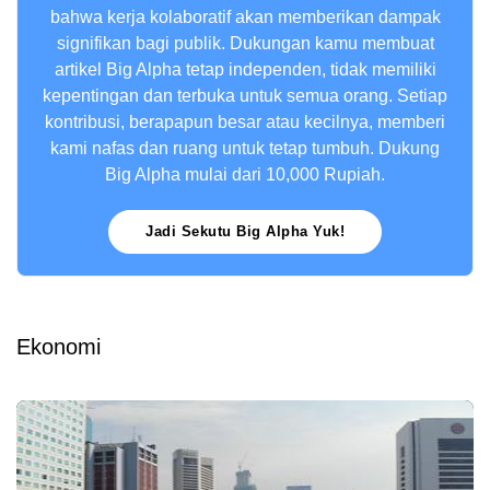
bahwa kerja kolaboratif akan memberikan dampak
signifikan bagi publik. Dukungan kamu membuat
artikel Big Alpha tetap independen, tidak memiliki
kepentingan dan terbuka untuk semua orang. Setiap
kontribusi, berapapun besar atau kecilnya, memberi
kami nafas dan ruang untuk tetap tumbuh. Dukung
Big Alpha mulai dari 10,000 Rupiah.
Jadi Sekutu Big Alpha Yuk!
Ekonomi