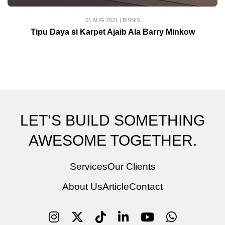
01 AUG 2021
|
BISNIS
Tipu Daya si Karpet Ajaib Ala Barry Minkow
LET’S BUILD SOMETHING
AWESOME TOGETHER.
Services
Our Clients
About Us
Article
Contact