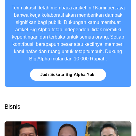
Terimakasih telah membaca artikel ini! Kami percaya
bahwa kerja kolaboratif akan memberikan dampak
signifikan bagi publik. Dukungan kamu membuat
artikel Big Alpha tetap independen, tidak memiliki
kepentingan dan terbuka untuk semua orang. Setiap
kontribusi, berapapun besar atau kecilnya, memberi
kami nafas dan ruang untuk tetap tumbuh. Dukung
Big Alpha mulai dari 10,000 Rupiah.
Jadi Sekutu Big Alpha Yuk!
Bisnis