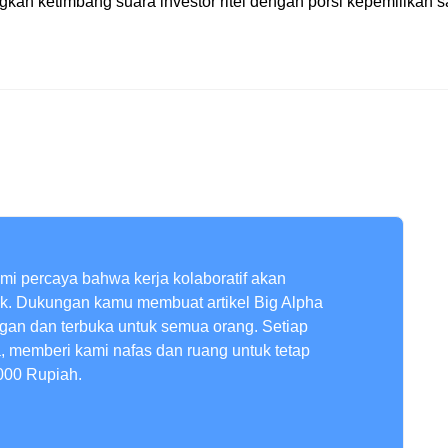
ngkan ketimbang suara investor ritel dengan porsi kepemilikan 
ami percaya bahwa kerja kolaboratif akan
ik. Dukungan kamu membuat artikel Big Alpha
ngan dan terbuka untuk semua orang. Setiap
a, memberi kami nafas dan ruang untuk tetap
000 Rupiah.