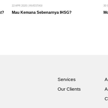
22 APR 2020
|
INVESTASI
30 
at?
Mau Kemana Sebenarnya IHSG?
Mo
Services
A
Our Clients
A
C