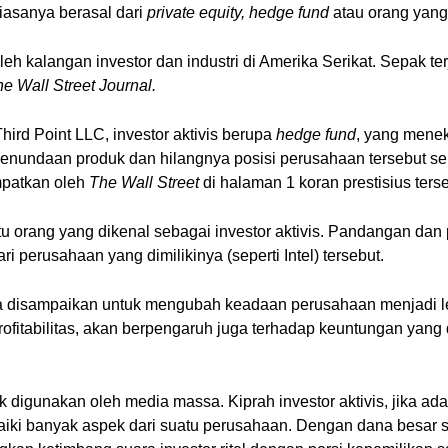
biasanya berasal dari
private equity, hedge fund
atau orang yang
oleh kalangan investor dan industri di Amerika Serikat. Sepak t
e Wall Street Journal.
hird Point LLC, investor aktivis berupa
hedge fund
, yang menek
enundaan produk dan hilangnya posisi perusahaan tersebut seb
empatkan oleh
The Wall Street
di halaman 1 koran prestisius te
tu orang yang dikenal sebagai investor aktivis. Pandangan dan
 perusahaan yang dimilikinya (seperti Intel) tersebut.
ya disampaikan untuk mengubah keadaan perusahaan menjadi le
fitabilitas, akan berpengaruh juga terhadap keuntungan yang di
ak digunakan oleh media massa. Kiprah investor aktivis, jika ad
baiki banyak aspek dari suatu perusahaan. Dengan dana besar s