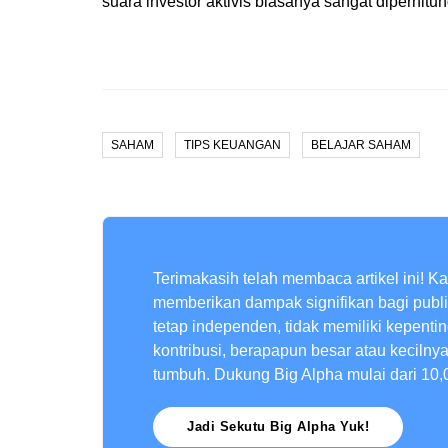
suara investor aktivis biasanya sangat diperhitu
SAHAM
TIPS KEUANGAN
BELAJAR SAHAM
Terimakasih telah membaca artikel ini! K
memberikan dampak signifikan bagi publ
tetap independen, tidak memiliki kepenti
kontribusi, berapapun besar atau kecilny
tumbuh. Dukung Big Alpha mulai dari 10,
Jadi Sekutu Big Alpha Yuk!