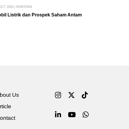
OCT 2020
|
INVESTASI
bil Listrik dan Prospek Saham Antam
bout Us
rticle
ontact