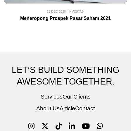
25 DEC 2020
|
INVESTASI
Meneropong Prospek Pasar Saham 2021
LET’S BUILD SOMETHING
AWESOME TOGETHER.
Services
Our Clients
About Us
Article
Contact