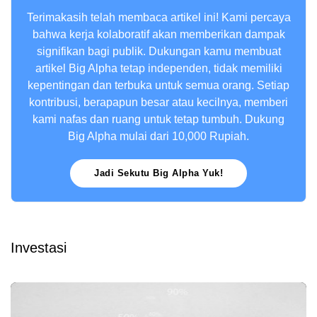
Terimakasih telah membaca artikel ini! Kami percaya
bahwa kerja kolaboratif akan memberikan dampak
signifikan bagi publik. Dukungan kamu membuat
artikel Big Alpha tetap independen, tidak memiliki
kepentingan dan terbuka untuk semua orang. Setiap
kontribusi, berapapun besar atau kecilnya, memberi
kami nafas dan ruang untuk tetap tumbuh. Dukung
Big Alpha mulai dari 10,000 Rupiah.
Jadi Sekutu Big Alpha Yuk!
Investasi