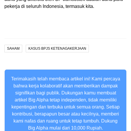
pekerja di seluruh Indonesia, termasuk kita.
SAHAM
KASUS BPJS KETENAGAKERJAAN
Terimakasih telah membaca artikel ini! Kami percaya
bahwa kerja kolaboratif akan memberikan dampak
signifikan bagi publik. Dukungan kamu membuat
artikel Big Alpha tetap independen, tidak memiliki
kepentingan dan terbuka untuk semua orang. Setiap
kontribusi, berapapun besar atau kecilnya, memberi
kami nafas dan ruang untuk tetap tumbuh. Dukung
Big Alpha mulai dari 10,000 Rupiah.