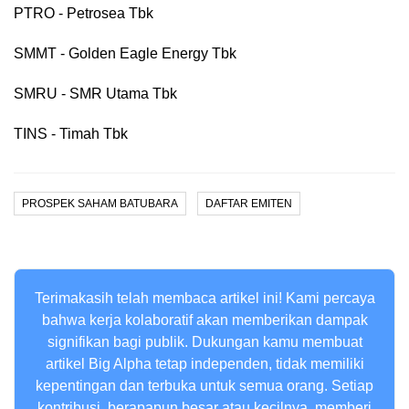
PTRO - Petrosea Tbk
SMMT - Golden Eagle Energy Tbk
SMRU - SMR Utama Tbk
TINS - Timah Tbk
PROSPEK SAHAM BATUBARA
DAFTAR EMITEN
Terimakasih telah membaca artikel ini! Kami percaya
bahwa kerja kolaboratif akan memberikan dampak
signifikan bagi publik. Dukungan kamu membuat
artikel Big Alpha tetap independen, tidak memiliki
kepentingan dan terbuka untuk semua orang. Setiap
kontribusi, berapapun besar atau kecilnya, memberi