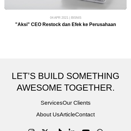
04 APR 2021
|
BISNIS
"Aksi" CEO Restock dan Efek ke Perusahaan
LET’S BUILD SOMETHING
AWESOME TOGETHER.
Services
Our Clients
About Us
Article
Contact