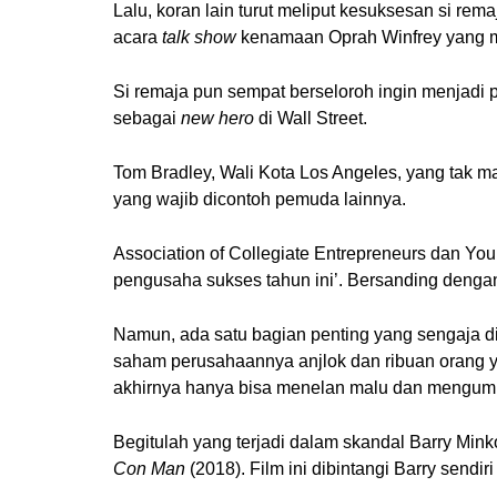
Lalu, koran lain turut meliput kesuksesan si rema
acara
talk show
kenamaan Oprah Winfrey yang m
Si remaja pun sempat berseloroh ingin menjadi p
sebagai
new hero
di Wall Street.
Tom Bradley, Wali Kota Los Angeles, yang tak 
yang wajib dicontoh pemuda lainnya.
Association of Collegiate Entrepreneurs dan Yo
pengusaha sukses tahun ini’. Bersanding denga
Namun, ada satu bagian penting yang sengaja di
saham perusahaannya anjlok dan ribuan orang ya
akhirnya hanya bisa menelan malu dan mengumpa
Begitulah yang terjadi dalam skandal Barry Mi
Con Man
(2018). Film ini dibintangi Barry sendi