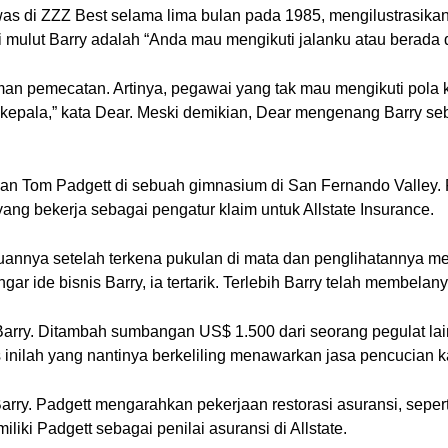
s di ZZZ Best selama lima bulan pada 1985, mengilustrasikan 
ri mulut Barry adalah “Anda mau mengikuti jalanku atau berada d
man pemecatan. Artinya, pegawai yang tak mau mengikuti pola ke
 kepala,” kata Dear. Meski demikian, Dear mengenang Barry seb
 Tom Padgett di sebuah gimnasium di San Fernando Valley. Pa
ng bekerja sebagai pengatur klaim untuk Allstate Insurance.
uannya setelah terkena pukulan di mata dan penglihatannya men
ide bisnis Barry, ia tertarik. Terlebih Barry telah membelanya
arry. Ditambah sumbangan US$ 1.500 dari seorang pegulat la
s inilah yang nantinya berkeliling menawarkan jasa pencucian
ry. Padgett mengarahkan pekerjaan restorasi asuransi, sepert
liki Padgett sebagai penilai asuransi di Allstate.