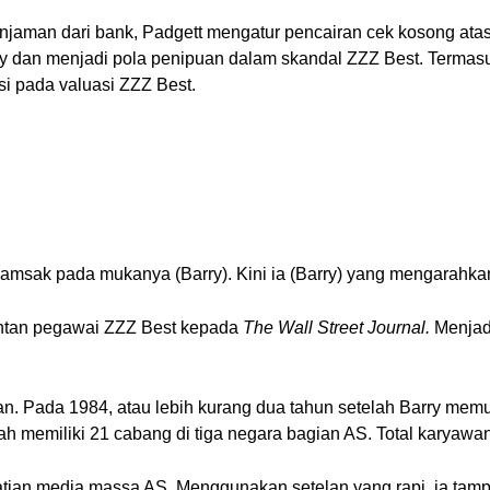
pinjaman dari bank, Padgett mengatur pencairan cek kosong ata
y dan menjadi pola penipuan dalam skandal ZZZ Best. Termasuk 
i pada valuasi ZZZ Best.
amsak pada mukanya (Barry). Kini ia (Barry) yang mengarahk
antan pegawai ZZZ Best kepada
The Wall Street Journal.
Menjad
an. Pada 1984, atau lebih kurang dua tahun setelah Barry mem
dah memiliki 21 cabang di tiga negara bagian AS. Total karyaw
atian media massa AS. Menggunakan setelan yang rapi, ia tamp