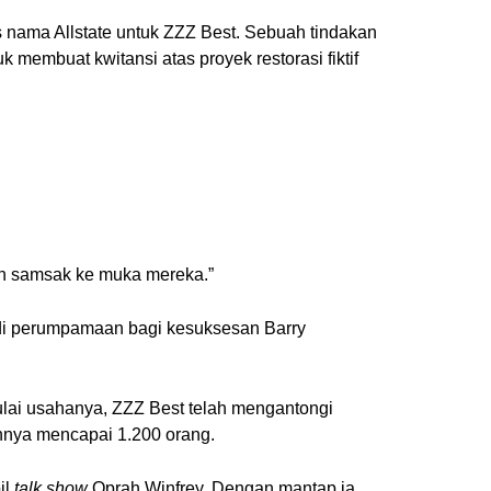
s nama Allstate untuk ZZZ Best. Sebuah tindakan
membuat kwitansi atas proyek restorasi fiktif
an samsak ke muka mereka.”
i perumpamaan bagi kesuksesan Barry
ulai usahanya, ZZZ Best telah mengantongi
annya mencapai 1.200 orang.
il
talk show
Oprah Winfrey. Dengan mantap ia