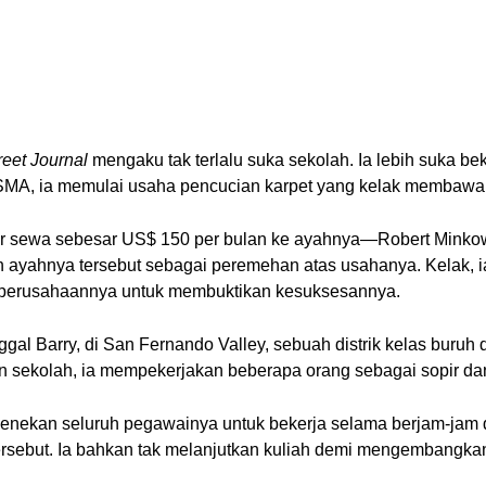
reet Journal
mengaku tak terlalu suka sekolah. Ia lebih suka 
r SMA, ia memulai usaha pencucian karpet yang kelak membawa
ar sewa sebesar US$ 150 per bulan ke ayahnya—Robert Minkow
an ayahnya tersebut sebagai peremehan atas usahanya. Kelak, 
di perusahaannya untuk membuktikan kesuksesannya.
nggal Barry, di San Fernando Valley, sebuah distrik kelas buru
 sekolah, ia mempekerjakan beberapa orang sebagai sopir dan
menekan seluruh pegawainya untuk bekerja selama berjam-jam
 tersebut. Ia bahkan tak melanjutkan kuliah demi mengembangk