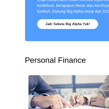
kontribusi, berapapun besar atau kecilny
tumbuh. Dukung Big Alpha mulai dari 10,
Jadi Sekutu Big Alpha Yuk!
Personal Finance