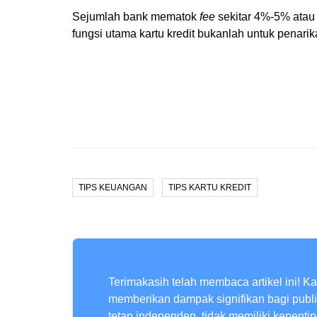
Sejumlah bank mematok
fee
sekitar 4%-5% atau 
fungsi utama kartu kredit bukanlah untuk penarik
TIPS KEUANGAN
TIPS KARTU KREDIT
Terimakasih telah membaca artikel ini! K
memberikan dampak signifikan bagi publ
tetap independen, tidak memiliki kepenti