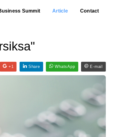
Business Summit
Article
Contact
rsiksa"
+1
Share
WhatsApp
E-mail