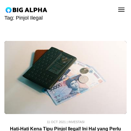
tog
Tag:
Pinjol Ilegal
11 OCT 2021
|
INVESTASI
Hati-Hati Kena Tipu Pinjol Ilegal! Ini Hal yang Perlu