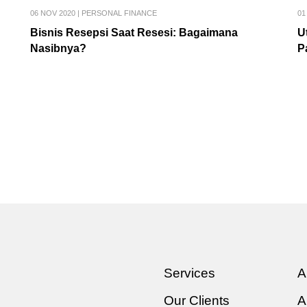
06 NOV 2020
|
PERSONAL FINANCE
01
Bisnis Resepsi Saat Resesi: Bagaimana
U
Nasibnya?
P
Services
A
Our Clients
A