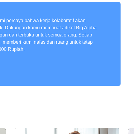
ami percaya bahwa kerja kolaboratif akan
ik. Dukungan kamu membuat artikel Big Alpha
ngan dan terbuka untuk semua orang. Setiap
a, memberi kami nafas dan ruang untuk tetap
000 Rupiah.