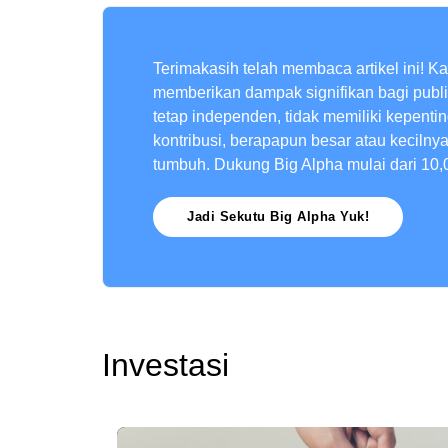
Terimakasih telah membaca artikel ini! K
memberikan dampak signifikan bagi publ
tetap independen, tidak memiliki kepenti
kontribusi, berapapun besar atau kecilny
tumbuh. Dukung Big Alpha mulai dari 10,
Jadi Sekutu Big Alpha Yuk!
Investasi