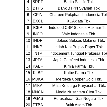
4
BRPT
Barito Pacific Tbk.
5
BTPS
Bank BTPN Syariah Tbk.
6
CPIN
Charoen Pokphand Indonesia Tbk
7
EXCL
XL Axiata Tbk.
8
ICBP
Indofood CBP Sukses Makmur Tb
9
INCO
Vale Indonesia Tbk.
10
INDF
Indofood Sukses Makmur Tbk.
11
INKP
Indah Kiat Pulp & Paper Tbk.
12
INTP
Indocement Tunggal Prakarsa Tbk
13
JPFA
Japfa Comfeed Indonesia Tbk.
14
KAEF
Kimia Farma Tbk.
15
KLBF
Kalbe Farma Tbk.
16
MDKA
Merdeka Copper Gold Tbk.
17
MIKA
Mitra Keluarga Karyasehat Tbk.
18
MNCN
Media Nusantara Citra Tbk.
19
PGAS
Perusahaan Gas Negara Tbk.
20
PTBA
Bukit Asam Tbk.