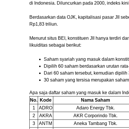
di Indonesia. Diluncurkan pada 2000, indeks kini
Berdasarkan data OJK, kapitalisasi pasar JII s
Rp1,83 triliun.
Menurut situs BEI, konstituen JII hanya terdiri d
likuiditas sebagai berikut:
Saham syariah yang masuk dalam konstitue
Dipilih 60 saham berdasarkan urutan rata-r
Dari 60 saham tersebut, kemudian dipilih 3
30 saham yang tersisa merupakan saham t
Apa saja daftar saham yang masuk ke dalam Inde
No.
Kode
Nama Saham
1
ADRO
Adaro Energy Tbk.
2
AKRA
AKR Corporindo Tbk.
3
ANTM
Aneka Tambang Tbk.