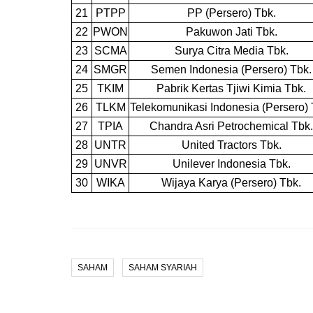
21
PTPP
PP (Persero) Tbk.
22
PWON
Pakuwon Jati Tbk.
23
SCMA
Surya Citra Media Tbk.
24
SMGR
Semen Indonesia (Persero) Tbk.
25
TKIM
Pabrik Kertas Tjiwi Kimia Tbk.
26
TLKM
Telekomunikasi Indonesia (Persero) 
27
TPIA
Chandra Asri Petrochemical Tbk.
28
UNTR
United Tractors Tbk.
29
UNVR
Unilever Indonesia Tbk.
30
WIKA
Wijaya Karya (Persero) Tbk.
SAHAM
SAHAM SYARIAH