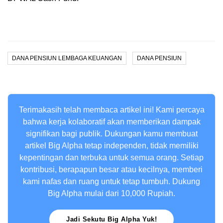
DANA PENSIUN LEMBAGA KEUANGAN
DANA PENSIUN
Terimakasih telah membaca artikel ini! Kami percaya
bahwa kerja kolaboratif akan memberikan dampak
signifikan bagi publik. Dukungan kamu membuat
artikel Big Alpha tetap independen, tidak memiliki
kepentingan dan terbuka untuk semua orang. Setiap
kontribusi, berapapun besar atau kecilnya, memberi
kami nafas dan ruang untuk tetap tumbuh. Dukung
Big Alpha mulai dari 10,000 Rupiah.
Jadi Sekutu Big Alpha Yuk!