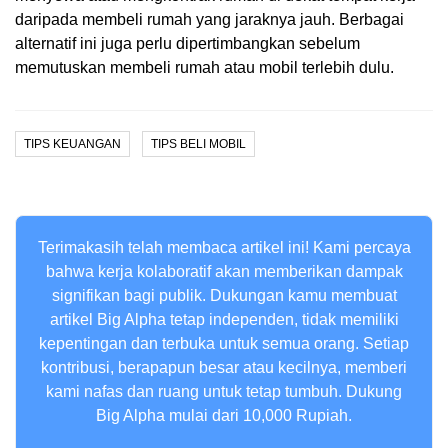
daripada membeli rumah yang jaraknya jauh. Berbagai
alternatif ini juga perlu dipertimbangkan sebelum
memutuskan membeli rumah atau mobil terlebih dulu.
TIPS KEUANGAN
TIPS BELI MOBIL
Terimakasih telah membaca artikel ini! Kami percaya
bahwa kerja kolaboratif akan memberikan dampak
signifikan bagi publik. Dukungan kamu membuat
artikel Big Alpha tetap independen, tidak memiliki
kepentingan dan terbuka untuk semua orang. Setiap
kontribusi, berapapun besar atau kecilnya, memberi
kami nafas dan ruang untuk tetap tumbuh. Dukung
Big Alpha mulai dari 10,000 Rupiah.