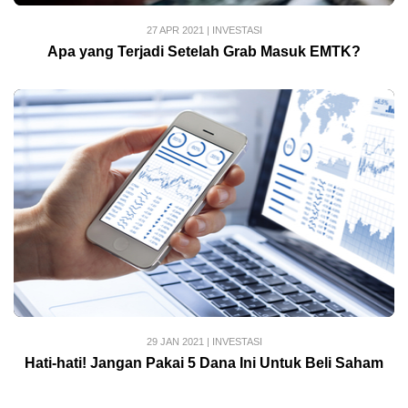
27 APR 2021
|
INVESTASI
Apa yang Terjadi Setelah Grab Masuk EMTK?
29 JAN 2021
|
INVESTASI
Hati-hati! Jangan Pakai 5 Dana Ini Untuk Beli Saham