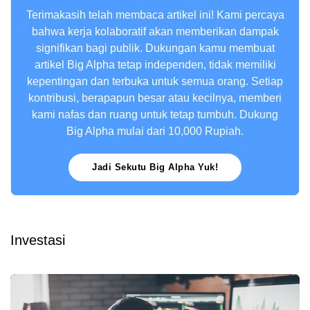
Terimakasih telah membaca artikel ini! Kami percaya
bahwa kerja kolaboratif akan memberikan dampak
signifikan bagi publik. Dukungan kamu membuat
artikel Big Alpha tetap independen, tidak memiliki
kepentingan dan terbuka untuk semua orang. Setiap
kontribusi, berapapun besar atau kecilnya, memberi
kami nafas dan ruang untuk tetap tumbuh. Dukung
Big Alpha mulai dari 10,000 Rupiah.
Jadi Sekutu Big Alpha Yuk!
Investasi