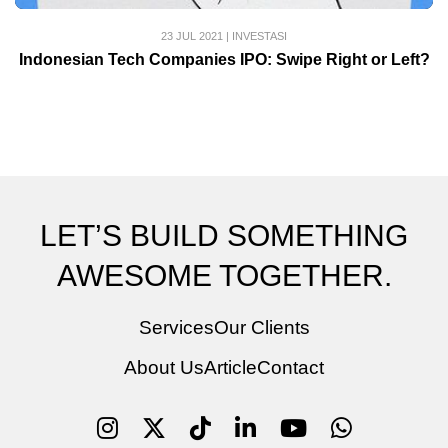
23 JUL 2021
|
INVESTASI
Indonesian Tech Companies IPO: Swipe Right or Left?
LET’S BUILD SOMETHING
AWESOME TOGETHER.
Services
Our Clients
About Us
Article
Contact