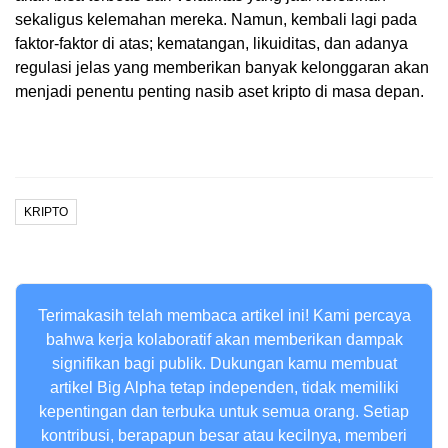
sekaligus kelemahan mereka. Namun, kembali lagi pada
faktor-faktor di atas; kematangan, likuiditas, dan adanya
regulasi jelas yang memberikan banyak kelonggaran akan
menjadi penentu penting nasib aset kripto di masa depan.
KRIPTO
Terimakasih telah membaca artikel ini! Kami percaya
bahwa kerja kolaboratif akan memberikan dampak
signifikan bagi publik. Dukungan kamu membuat
artikel Big Alpha tetap independen, tidak memiliki
kepentingan dan terbuka untuk semua orang. Setiap
kontribusi, berapapun besar atau kecilnya, memberi